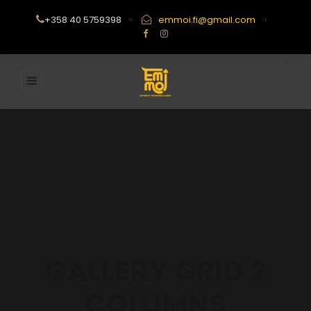
+358 40 5759398
·
emmoi.fi@gmail.com
·
GALLERY GRID 2
COLUMNS